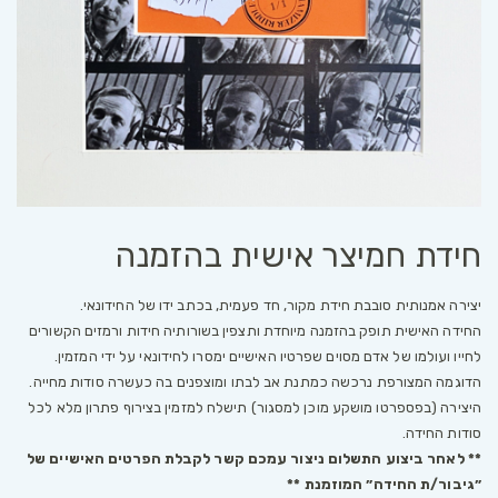
חידת חמיצר אישית בהזמנה
יצירה אמנותית סובבת חידת מקור, חד פעמית, בכתב ידו של החידונאי.
החידה האישית תופק בהזמנה מיוחדת ותצפין בשורותיה חידות ורמזים הקשורים
לחייו ועולמו של אדם מסוים שפרטיו האישיים ימסרו לחידונאי על ידי המזמין.
הדוגמה המצורפת נרכשה כמתנת אב לבתו ומוצפנים בה כעשרה סודות מחייה.
היצירה (בפספרטו מושקע מוכן למסגור) תישלח למזמין בצירוף פתרון מלא לכל
סודות החידה.
** לאחר ביצוע התשלום ניצור עמכם קשר לקבלת הפרטים האישיים של
״גיבור/ת החידה״ המוזמנת **