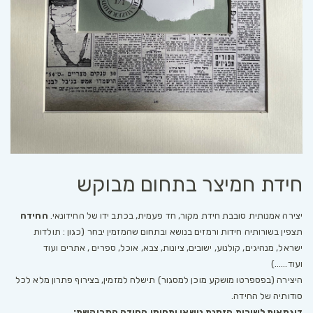
חידת חמיצר בתחום מבוקש
יצירה אמנותית סובבת חידת מקור, חד פעמית, בכתב ידו של החידונאי.
החידה
תצפין בשורותיה חידות ורמזים בנושא ובתחום שהמזמין יבחר (כגון : תולדות
ישראל, מנהיגים, קולנוע, ישובים, ציונות, צבא, אוכל, ספרים , אתרים ועוד
ועוד……)
היצירה (בפספרטו מושקע מוכן למסגור) תישלח למזמין, בצירוף פתרון מלא לכל
סודותיה של החידה.
דוגמאות לשורות הזמנת נושאי ותחומי החידה המבוקשת: