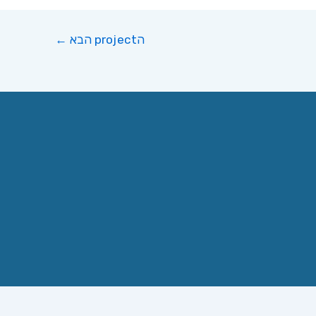
הproject הבא
←